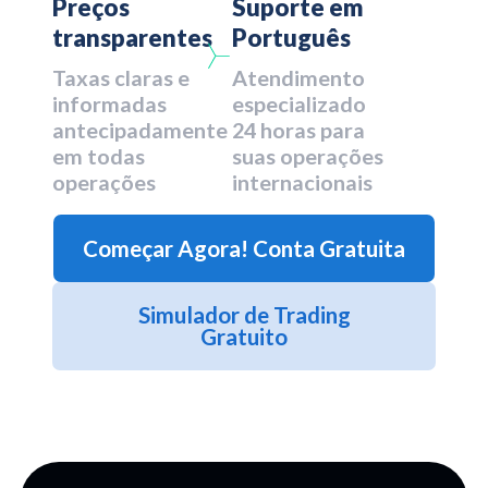
Preços
Suporte em
transparentes
Português
Taxas claras e
Atendimento
informadas
especializado
antecipadamente
24 horas para
em todas
suas operações
operações
internacionais
Começar Agora! Conta Gratuita
Simulador de Trading
Gratuito