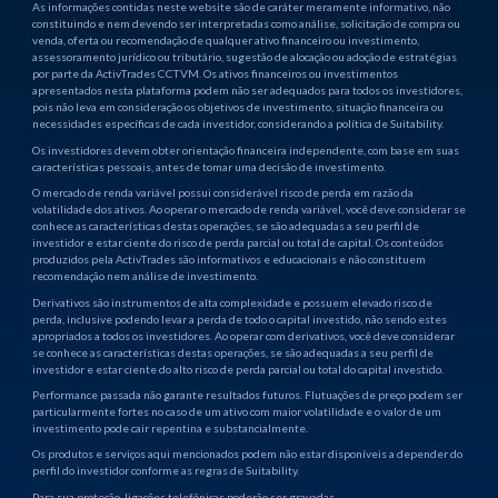
As informações contidas neste website são de caráter meramente informativo, não
constituindo e nem devendo ser interpretadas como análise, solicitação de compra ou
venda, oferta ou recomendação de qualquer ativo financeiro ou investimento,
assessoramento jurídico ou tributário, sugestão de alocação ou adoção de estratégias
por parte da ActivTrades CCTVM. Os ativos financeiros ou investimentos
apresentados nesta plataforma podem não ser adequados para todos os investidores,
pois não leva em consideração os objetivos de investimento, situação financeira ou
necessidades específicas de cada investidor, considerando a política de Suitability.
Os investidores devem obter orientação financeira independente, com base em suas
características pessoais, antes de tomar uma decisão de investimento.
O mercado de renda variável possui considerável risco de perda em razão da
volatilidade dos ativos. Ao operar o mercado de renda variável, você deve considerar se
conhece as características destas operações, se são adequadas a seu perfil de
investidor e estar ciente do risco de perda parcial ou total de capital. Os conteúdos
produzidos pela ActivTrades são informativos e educacionais e não constituem
recomendação nem análise de investimento.
Derivativos são instrumentos de alta complexidade e possuem elevado risco de
perda, inclusive podendo levar a perda de todo o capital investido, não sendo estes
apropriados a todos os investidores. Ao operar com derivativos, você deve considerar
se conhece as características destas operações, se são adequadas a seu perfil de
investidor e estar ciente do alto risco de perda parcial ou total do capital investido.
Performance passada não garante resultados futuros. Flutuações de preço podem ser
particularmente fortes no caso de um ativo com maior volatilidade e o valor de um
investimento pode cair repentina e substancialmente.
Os produtos e serviços aqui mencionados podem não estar disponíveis a depender do
perfil do investidor conforme as regras de Suitability.
Para sua proteção, ligações telefônicas poderão ser gravadas.