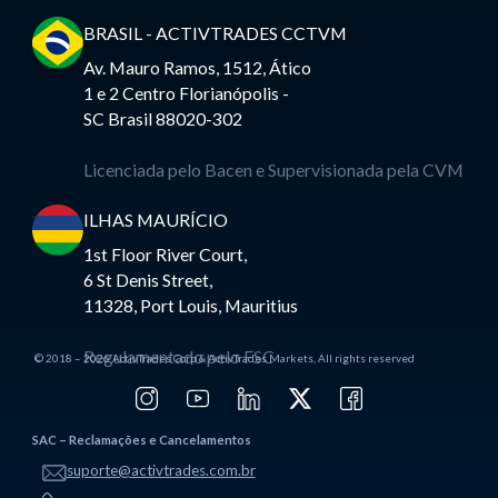
BRASIL - ACTIVTRADES CCTVM
Av. Mauro Ramos, 1512, Ático
1 e 2 Centro Florianópolis -
SC Brasil 88020-302
Licenciada pelo Bacen e Supervisionada pela CVM
ILHAS MAURÍCIO
1st Floor River Court,
6 St Denis Street,
11328, Port Louis, Mauritius
Regulamentado pelo FSC
© 2018 – 2026 ActivTrades Corp & ActivTrades Markets, All rights reserved
SAC – Reclamações e Cancelamentos
suporte@activtrades.com.br