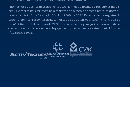
Informamos que os recursos de clientes são mantidos em conta de registro utilizada
exclusivamente pela corretora para registro de operações de cada cliente, conforme
previsto no Art. 12, da Resolução CMN n° 5.008, de 2022. Estas contas de registro não
se confundem com as contas de pagamento de que tratam os arts. 6º, inciso IV, e 12 da
Lei nº 12.865, de 9 de outubro de 2013, não possuindo regime jurídico equivalente ao
dos recursos mantidos em conta de pagamento, nos termos previstos no art. 12 da Lei
nº12.865, de 2013.