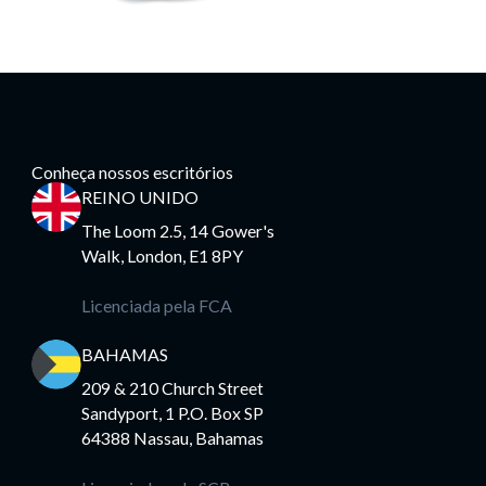
Conheça nossos escritórios
REINO UNIDO
The Loom 2.5, 14 Gower's
Walk, London, E1 8PY
Licenciada pela FCA
BAHAMAS
209 & 210 Church Street
Sandyport, 1 P.O. Box SP
64388 Nassau, Bahamas