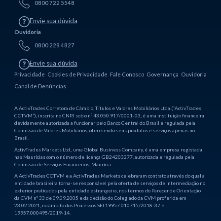
0800 722 5548
Envie sua dúvida
Ouvidoria
0800 228 4827
Envie sua dúvida
Privacidade
Cookies de Privacidade
Fale Conosco
Governança
Ouvidoria
Canal de Denúncias
A ActivTrades Corretora de Câmbio, Títulos e Valores Mobiliários Ltda.(“ActivTrades
CCTVM”), inscrita no CNPJ sob o nº 43.050.917/0001-03, é uma instituição financeira
devidamente autorizada a funcionar pelo Banco Central do Brasil e regulada pela
Comissão de Valores Mobiliários, oferecendo seus produtos e serviços apenas no
Brasil.
ActivTrades Markets Ltd., uma Global Business Company, é uma empresa registada
nas Maurícias com o número de licença GB24203277, autorizada e regulada pela
Comissão de Serviços Financeiros, Maurícia.
A ActivTrades CCTVM e a ActivTrades Markets celebraram contrato através do qual a
entidade brasileira torna-se responsável pela oferta de serviços de intermediação no
exterior praticados pela entidade estrangeira, nos termos do Parecer de Orientação
da CVM nº 33 de 09.09.2005 e da decisão do Colegiado da CVM proferida em
23.02.2021, no âmbito dos Processos SEI 19957.010715/2018-37 e
19957.000495/2019-14.