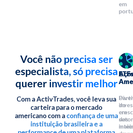
em
port
Você não precisa ser
especialista, só precisa
Açõ
ETF
querer investir melhor
Ame
Ame
Parti
Diver
Com a ActivTrades, você leva sua
do
inves
carteira para o mercado
cres
em
americano com a
confiança de uma
das
seto
instituição brasileira e a
maio
intei
performance de uma plataforma