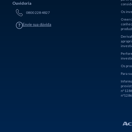
Ouvidoria
conside
Os inv
0800 228 4827
O merca
Envie sua dúvida
conhece
produz
Derivat
apropri
investi
Perform
invest
Os prod
Para su
Informa
previst
nº 12.8
nº12.86