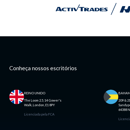
Conheça nossos escritórios
REINO UNIDO
BAHAM
The Loom 2.5, 14 Gower's
209 & 2
Walk, London, E1 8PY
Sandypor
64388 
Licenciada pela FCA
Licenci