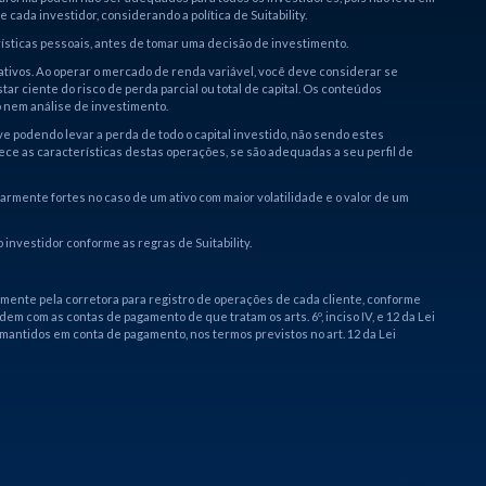
cada investidor, considerando a política de Suitability.
sticas pessoais, antes de tomar uma decisão de investimento.
ativos. Ao operar o mercado de renda variável, você deve considerar se
ar ciente do risco de perda parcial ou total de capital. Os conteúdos
 nem análise de investimento.
e podendo levar a perda de todo o capital investido, não sendo estes
ece as características destas operações, se são adequadas a seu perfil de
rmente fortes no caso de um ativo com maior volatilidade e o valor de um
investidor conforme as regras de Suitability.
amente pela corretora para registro de operações de cada cliente, conforme
dem com as contas de pagamento de que tratam os arts. 6º, inciso IV, e 12 da Lei
 mantidos em conta de pagamento, nos termos previstos no art. 12 da Lei