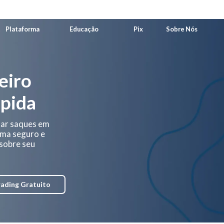
Plataforma
Educação
Pix
Sobre Nós
os
Plataforma
Educação
Pix
Sobre Nós
eiro
ápida
tar saques em
ema seguro e
 sobre seu
rading Gratuito