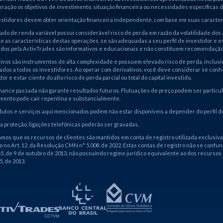
ração os objetivos de investimento, situação financeira ou necessidades específicas de 
estidores devem obter orientação financeira independente, com base em suas caracterí
do de renda variável possui considerável risco de perda em razão da volatilidade dos 
 as características destas operações, se são adequadas a seu perfil de investidor e est
idos pela ActivTrades são informativos e educacionais e não constituem recomendação
ivos são instrumentos de alta complexidade e possuem elevado risco de perda, inclusiv
ados a todos os investidores. Ao operar com derivativos, você deve considerar se conh
dor e estar ciente do alto risco de perda parcial ou total do capital investido.
ance passada não garante resultados futuros. Flutuações de preço podem ser particula
imento pode cair repentina e substancialmente.
utos e serviços aqui mencionados podem não estar disponíveis a depender do perfil do 
a proteção, ligações telefônicas poderão ser gravadas.
mos que os recursos de clientes são mantidos em conta de registro utilizada exclusiv
o no Art. 12, da Resolução CMN n° 5.008, de 2022. Estas contas de registro não se confun
65, de 9 de outubro de 2013, não possuindo regime jurídico equivalente ao dos recursos
5, de 2013.