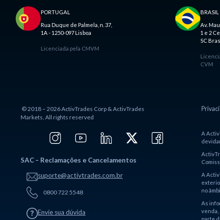
PORTUGAL
BRASIL
Rua Duque de Palmela, n. 37,
Av. Mau
1A - 1250-097 Lisboa
1 e 2 Ce
SC Bras
Licenciada pela CMVM
Licenci
CVM
© 2018 – 2026 ActivTrades Corp & ActivTrades
Privac
Markets, All rights reserved
A Activ
devidam
ActivT
SAC – Reclamações e Cancelamentos
Comissã
A Activ
suporte@activtrades.com.br
exterio
no âmbi
0800 722 5548
As info
venda, 
Envie sua dúvida
parte 