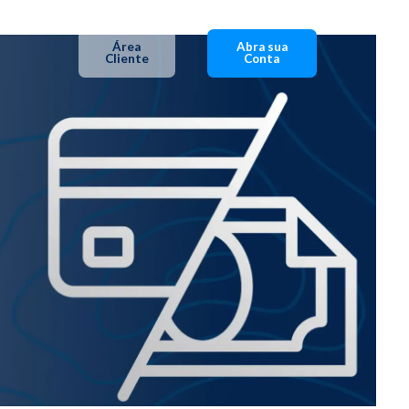
Área
Abra sua
Cliente
Conta
Área Cliente
Abra sua Conta