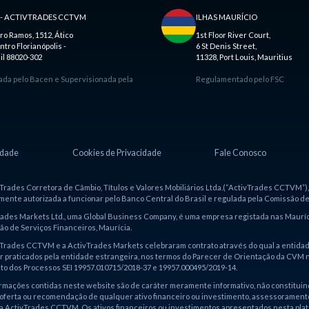
 - ACTIVTRADES CCTVM
ILHAS MAURÍCIO
ro Ramos, 1512, Ático
1st Floor River Court,
ntro Florianópolis -
6 St Denis Street,
il 88020-302
11328, Port Louis, Mauritius
ada pelo Bacen e Supervisionada pela
Regulamentado pelo FSC
idade
Cookies de Privacidade
Fale Conosco
Trades Corretora de Câmbio, Títulos e Valores Mobiliários Ltda.(“ActivTrades CCTVM”), i
ente autorizada a funcionar pelo Banco Central do Brasil e regulada pela Comissão de
rades Markets Ltd., uma Global Business Company, é uma empresa registada nas Mauríc
o de Serviços Financeiros, Maurícia.
Trades CCTVM e a ActivTrades Markets celebraram contrato através do qual a entidade
r praticados pela entidade estrangeira, nos termos do Parecer de Orientação da CVM nº
to dos Processos SEI 19957.010715/2018-37 e 19957.000495/2019-14.
rmações contidas neste website são de caráter meramente informativo, não constituin
oferta ou recomendação de qualquer ativo financeiro ou investimento, assessoramento j
da ActivTrades CCTVM. Os ativos financeiros ou investimentos apresentados nesta plat