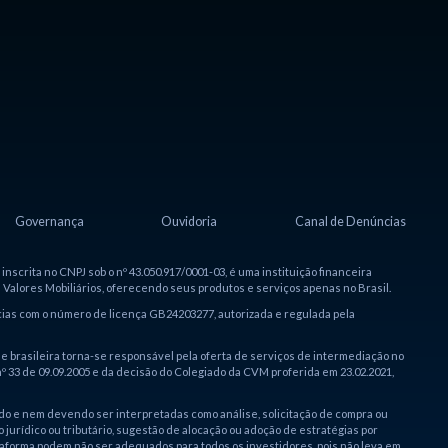
Governança
Ouvidoria
Canal de Denúncias
nscrita no CNPJ sob o nº 43.050.917/0001-03, é uma instituição financeira
 Valores Mobiliários, oferecendo seus produtos e serviços apenas no Brasil.
ias com o número de licença GB24203277, autorizada e regulada pela
 brasileira torna-se responsável pela oferta de serviços de intermediação no
 33 de 09.09.2005 e da decisão do Colegiado da CVM proferida em 23.02.2021,
do e nem devendo ser interpretadas como análise, solicitação de compra ou
urídico ou tributário, sugestão de alocação ou adoção de estratégias por
aforma podem não ser adequados para todos os investidores, pois não leva em