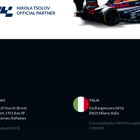
AS
ITÁLIA
10 Church Street
Via Borgonuovo 14/16
t, 1 P.O. Box SP
20121 Milano, Italia
Nassau, Bahamas
Licenciada pela CMVM & regist
ada pela SCB
CONSOB